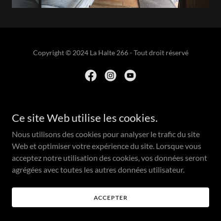
Copyright © 2024 La Halte 266 - Tout droit réservé
Optimisé par
Ce site Web utilise les cookies.
Nous utilisons des cookies pour analyser le trafic du site
Web et optimiser votre expérience du site. Lorsque vous
ACCUEIL
acceptez notre utilisation des cookies, vos données seront
ÉTÉ 2026
agrégées avec toutes les autres données utilisateur.
CONTACT ET RÈGLEMENTS
RÈGLEMENT GÉNÉRAL (RGPD)
ACCEPTER